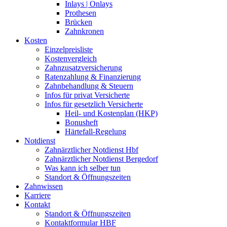
Inlays | Onlays
Prothesen
Brücken
Zahnkronen
Kosten
Einzelpreisliste
Kostenvergleich
Zahnzusatzversicherung
Ratenzahlung & Finanzierung
Zahnbehandlung & Steuern
Infos für privat Versicherte
Infos für gesetzlich Versicherte
Heil- und Kostenplan (HKP)
Bonusheft
Härtefall-Regelung
Notdienst
Zahnärztlicher Notdienst Hbf
Zahnärztlicher Notdienst Bergedorf
Was kann ich selber tun
Standort & Öffnungszeiten
Zahnwissen
Karriere
Kontakt
Standort & Öffnungszeiten
Kontaktformular HBF