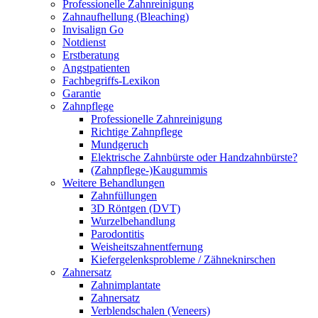
Professionelle Zahnreinigung
Zahnaufhellung (Bleaching)
Invisalign Go
Notdienst
Erstberatung
Angstpatienten
Fachbegriffs-Lexikon
Garantie
Zahnpflege
Professionelle Zahnreinigung
Richtige Zahnpflege
Mundgeruch
Elektrische Zahnbürste oder Handzahnbürste?
(Zahnpflege-)Kaugummis
Weitere Behandlungen
Zahnfüllungen
3D Röntgen (DVT)
Wurzelbehandlung
Parodontitis
Weisheitszahnentfernung
Kiefergelenksprobleme / Zähneknirschen
Zahnersatz
Zahnimplantate
Zahnersatz
Verblendschalen (Veneers)