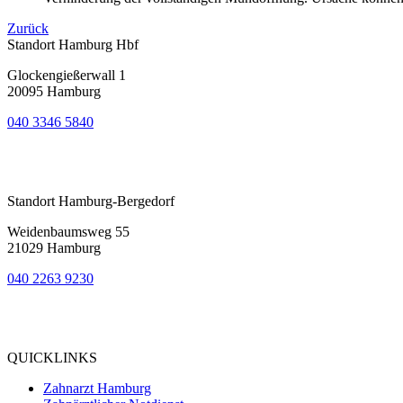
Zurück
Standort Hamburg Hbf
Glockengießerwall 1
20095 Hamburg
040 3346 5840
Bewertung
bei Google My Business:
4.9
Standort Hamburg-Bergedorf
Weidenbaumsweg 55
21029 Hamburg
040 2263 9230
Bewertung
bei Google My Business:
5.0
QUICKLINKS
Zahnarzt Hamburg