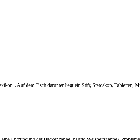
eine Entzündung der Backenzähne (häufig Weisheitszähne), Probleme 