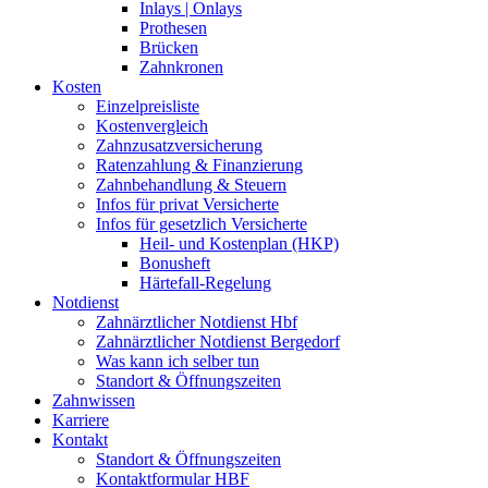
Inlays | Onlays
Prothesen
Brücken
Zahnkronen
Kosten
Einzelpreisliste
Kostenvergleich
Zahnzusatzversicherung
Ratenzahlung & Finanzierung
Zahnbehandlung & Steuern
Infos für privat Versicherte
Infos für gesetzlich Versicherte
Heil- und Kostenplan (HKP)
Bonusheft
Härtefall-Regelung
Notdienst
Zahnärztlicher Notdienst Hbf
Zahnärztlicher Notdienst Bergedorf
Was kann ich selber tun
Standort & Öffnungszeiten
Zahnwissen
Karriere
Kontakt
Standort & Öffnungszeiten
Kontaktformular HBF