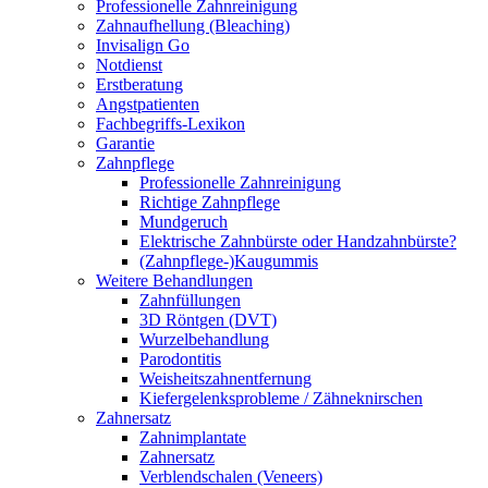
Professionelle Zahnreinigung
Zahnaufhellung (Bleaching)
Invisalign Go
Notdienst
Erstberatung
Angstpatienten
Fachbegriffs-Lexikon
Garantie
Zahnpflege
Professionelle Zahnreinigung
Richtige Zahnpflege
Mundgeruch
Elektrische Zahnbürste oder Handzahnbürste?
(Zahnpflege-)Kaugummis
Weitere Behandlungen
Zahnfüllungen
3D Röntgen (DVT)
Wurzelbehandlung
Parodontitis
Weisheitszahnentfernung
Kiefergelenksprobleme / Zähneknirschen
Zahnersatz
Zahnimplantate
Zahnersatz
Verblendschalen (Veneers)