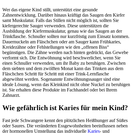
Wer das eigene Kind stillt, unterstützt eine gesunde
Zahnentwicklung. Darüber hinaus kräftigt das Saugen den Kiefer
samt Muskulatur. Falls das Stillen nicht möglich ist, sollten Sie
kiefergerechte Sauger verwenden. Diese unterstützen die
Ausbildung der Kiefermuskulatur, genau wie das Saugen an der
Trinkflasche. Schnuller sollten nur kurzfristig zum Einsatz kommen.
Dauernuckeln am Fläschchen oder am Sauger kann Frühkaries,
Kreidezähne oder Fehlstellungen wie den „offenen Biss“
begünstigen. Die Zähne werden nach hinten gedrückt, das Gewebe
verformt sich. Die Entwöhnung wird beschwerlicher, wenn Sie
einen Schnuller verwenden, um ihr Baby zu beruhigen. Zwischen
dem siebten und dem zwölften Monat kann das Trinken aus dem
Fläschchen Schritt für Schritt mit einer Trink-Lernflasche
abgewöhnt werden. Sogenannte Entwöhnungssauger sind eine
ideale Lösung, wenn das Kleinkind nicht ohne Nuckel zu beruhigen
ist. Sie erhalten diese Produkte im Fachhandel oder bei Ihrem
Zahnarzt.
Wie gefährlich ist Karies für mein Kind?
Fast jede Schwangere kennt den plötzlichen Heißhunger auf Süßes
oder Saures. Die veränderten Essgewohnheiten beeinflussen neben
der hormonellen Umstellung das individuelle
Karies
- und