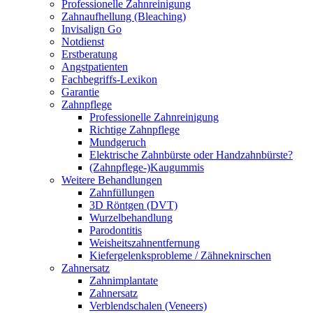
Professionelle Zahnreinigung
Zahnaufhellung (Bleaching)
Invisalign Go
Notdienst
Erstberatung
Angstpatienten
Fachbegriffs-Lexikon
Garantie
Zahnpflege
Professionelle Zahnreinigung
Richtige Zahnpflege
Mundgeruch
Elektrische Zahnbürste oder Handzahnbürste?
(Zahnpflege-)Kaugummis
Weitere Behandlungen
Zahnfüllungen
3D Röntgen (DVT)
Wurzelbehandlung
Parodontitis
Weisheitszahnentfernung
Kiefergelenksprobleme / Zähneknirschen
Zahnersatz
Zahnimplantate
Zahnersatz
Verblendschalen (Veneers)