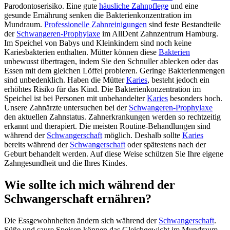
Parodontoserisiko. Eine gute
häusliche Zahnpflege
und eine
gesunde Ernährung senken die Bakterienkonzentration im
Mundraum.
Professionelle Zahnreinigungen
sind feste Bestandteile
der
Schwangeren-Prophylaxe
im AllDent Zahnzentrum Hamburg.
Im Speichel von Babys und Kleinkindern sind noch keine
Kariesbakterien enthalten. Mütter können diese
Bakterien
unbewusst übertragen, indem Sie den Schnuller ablecken oder das
Essen mit dem gleichen Löffel probieren. Geringe Bakterienmengen
sind unbedenklich. Haben die Mütter
Karies
, besteht jedoch ein
erhöhtes Risiko für das Kind. Die Bakterienkonzentration im
Speichel ist bei Personen mit unbehandelter
Karies
besonders hoch.
Unsere Zahnärzte untersuchen bei der
Schwangeren-Prophylaxe
den aktuellen Zahnstatus. Zahnerkrankungen werden so rechtzeitig
erkannt und therapiert. Die meisten Routine-Behandlungen sind
während der
Schwangerschaft
möglich. Deshalb sollte
Karies
bereits während der
Schwangerschaft
oder spätestens nach der
Geburt behandelt werden. Auf diese Weise schützen Sie Ihre eigene
Zahngesundheit und die Ihres Kindes.
Wie sollte ich mich während der
Schwangerschaft ernähren?
Die Essgewohnheiten ändern sich während der
Schwangerschaft
.
Süße und saure Speisen können das Gleichgewicht im Mundraum