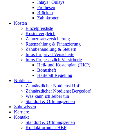
Inlays | Onlays
Prothesen
Brücken
Zahnkronen
Kosten
Einzelpreisliste
Kostenvergleich
Zahnzusatzversicherung
Ratenzahlung & Finanzierung
Zahnbehandlung & Steuern
Infos für privat Versicherte
Infos für gesetzlich Versicherte
Heil- und Kostenplan (HKP)
Bonusheft
Härtefall-Regelung
Notdienst
Zahnärztlicher Notdienst Hbf
Zahnärztlicher Notdienst Bergedorf
Was kann ich selber tun
Standort & Öffnungszeiten
Zahnwissen
Karriere
Kontakt
Standort & Öffnungszeiten
Kontaktformular HBF