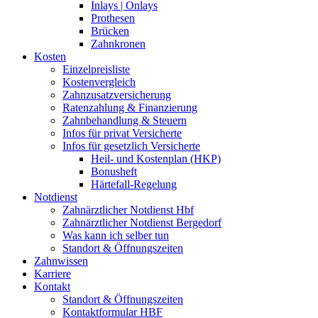
Inlays | Onlays
Prothesen
Brücken
Zahnkronen
Kosten
Einzelpreisliste
Kostenvergleich
Zahnzusatzversicherung
Ratenzahlung & Finanzierung
Zahnbehandlung & Steuern
Infos für privat Versicherte
Infos für gesetzlich Versicherte
Heil- und Kostenplan (HKP)
Bonusheft
Härtefall-Regelung
Notdienst
Zahnärztlicher Notdienst Hbf
Zahnärztlicher Notdienst Bergedorf
Was kann ich selber tun
Standort & Öffnungszeiten
Zahnwissen
Karriere
Kontakt
Standort & Öffnungszeiten
Kontaktformular HBF