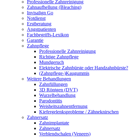
Professionelle Zahnreinigung
Zahnaufhellung (Bleaching)
Invisalign Go
Notdienst
Erstberatung
Angstpatienten
Fachbegriffs-Lexikon
Garantie
Zahnpflege
Professionelle Zahnreinigung
Richtige Zahnpflege
Mundgeruch
Elektrische Zahnbürste oder Handzahnbürste?
(Zahnpflege-)Kaugummis
Weitere Behandlungen
Zahnfüllungen
3D Röntgen (DVT)
Wurzelbehandlung
Parodontitis
Weisheitszahnentfernung
Kiefergelenksprobleme / Zähneknirschen
Zahnersatz
Zahnimplantate
Zahnersatz
Verblendschalen (Veneers)