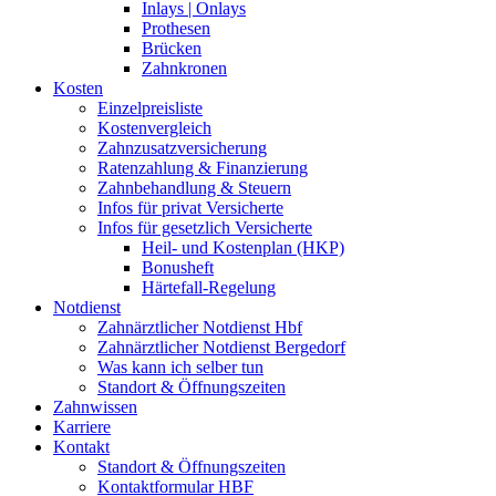
Inlays | Onlays
Prothesen
Brücken
Zahnkronen
Kosten
Einzelpreisliste
Kostenvergleich
Zahnzusatzversicherung
Ratenzahlung & Finanzierung
Zahnbehandlung & Steuern
Infos für privat Versicherte
Infos für gesetzlich Versicherte
Heil- und Kostenplan (HKP)
Bonusheft
Härtefall-Regelung
Notdienst
Zahnärztlicher Notdienst Hbf
Zahnärztlicher Notdienst Bergedorf
Was kann ich selber tun
Standort & Öffnungszeiten
Zahnwissen
Karriere
Kontakt
Standort & Öffnungszeiten
Kontaktformular HBF