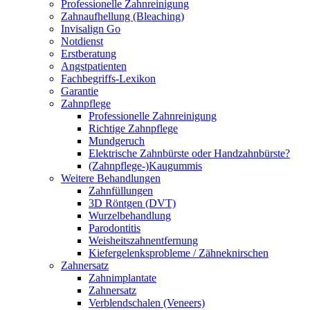
Professionelle Zahnreinigung
Zahnaufhellung (Bleaching)
Invisalign Go
Notdienst
Erstberatung
Angstpatienten
Fachbegriffs-Lexikon
Garantie
Zahnpflege
Professionelle Zahnreinigung
Richtige Zahnpflege
Mundgeruch
Elektrische Zahnbürste oder Handzahnbürste?
(Zahnpflege-)Kaugummis
Weitere Behandlungen
Zahnfüllungen
3D Röntgen (DVT)
Wurzelbehandlung
Parodontitis
Weisheitszahnentfernung
Kiefergelenksprobleme / Zähneknirschen
Zahnersatz
Zahnimplantate
Zahnersatz
Verblendschalen (Veneers)