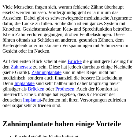
Viele Menschen fragen sich, warum fehlende Zähne überhaupt
ersetzt werden müssen. Vordergründig geht es ja nur um das
Aussehen. Dabei gibt es schwerwiegende medizinische Argumente
dafür, die Lücke zu füllen. Schließlich ist ein ganzes System mit
Knochen, Gesichtsmuskulatur, Kau- und Sprechfunktion betroffen.
Ist ein Zahn verloren gegangen, drohen Fehlbelastungen. Diese
führen oftmals zu Schäden an anderen, gesunden Zähnen, dem
Kiefergelenk oder muskulären Verspannungen mit Schmerzen im
Gesicht oder im Nacken.
Auf den ersten Blick scheint eine
Brücke
die günstigere Lösung für
den
Zahnersatz
zu sein. Diese hat jedoch durchaus einige Nachteile
(siehe Grafik).
Zahnimplantate
sind in aller Regel nicht nur
medizinisch, sondern auch finanziell die bessere Entscheidung.
Denn
Implantate
sind sehr haltbar und daher langfristig meist
günstiger als
Brücken
oder
Prothesen
. Auch der Komfort ist
unerreicht. Eine Umfrage hat ergeben, dass 97 Prozent der
deutschen
Implantat
-Patienten mit ihren Versorgungen zufrieden
oder sogar sehr zufrieden sind.
Zahnimplantate haben einige Vorteile
Sie sind stabil im Kiefer befestigt.