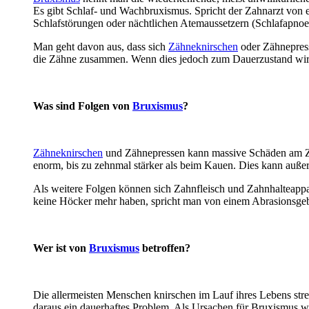
Es gibt Schlaf- und Wachbruxismus. Spricht der Zahnarzt von
Schlafstörungen oder nächtlichen Atemaussetzern (Schlafapno
Man geht davon aus, dass sich
Zähneknirschen
oder Zähnepress
die Zähne zusammen. Wenn dies jedoch zum Dauerzustand wir
Was sind Folgen von
Bruxismus
?
Zähneknirschen
und Zähnepressen kann massive Schäden am 
enorm, bis zu zehnmal stärker als beim Kauen. Dies kann auß
Als weitere Folgen können sich Zahnfleisch und Zahnhalteappa
keine Höcker mehr haben, spricht man von einem Abrasionsgeb
Wer ist von
Bruxismus
betroffen?
Die allermeisten Menschen knirschen im Lauf ihres Lebens stres
daraus ein dauerhaftes Problem. Als Ursachen für Bruxismus 