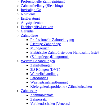
Professionelle Zahnreinigung
Zahnaufhellung (Bleaching)
Invisalign Go
Notdienst
Erstberatung
Angstpatienten
Fachbegriffs-Lexikon
Garantie
Zahnpflege
Professionelle Zahnreinigung
Richtige Zahnpflege
Mundgeruch
Elektrische Zahnbürste oder Handzahnbürste?
(Zahnpflege-)Kaugummis
Weitere Behandlungen
Zahnfüllungen
3D Röntgen (DVT)
Wurzelbehandlung
Parodontitis
Weisheitszahnentfernung
Kiefergelenksprobleme / Zähneknirschen
Zahnersatz
Zahnimplantate
Zahnersatz
Verblendschalen (Veneers)