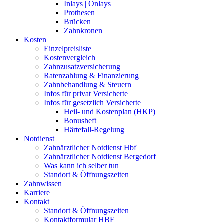
Inlays | Onlays
Prothesen
Brücken
Zahnkronen
Kosten
Einzelpreisliste
Kostenvergleich
Zahnzusatzversicherung
Ratenzahlung & Finanzierung
Zahnbehandlung & Steuern
Infos für privat Versicherte
Infos für gesetzlich Versicherte
Heil- und Kostenplan (HKP)
Bonusheft
Härtefall-Regelung
Notdienst
Zahnärztlicher Notdienst Hbf
Zahnärztlicher Notdienst Bergedorf
Was kann ich selber tun
Standort & Öffnungszeiten
Zahnwissen
Karriere
Kontakt
Standort & Öffnungszeiten
Kontaktformular HBF