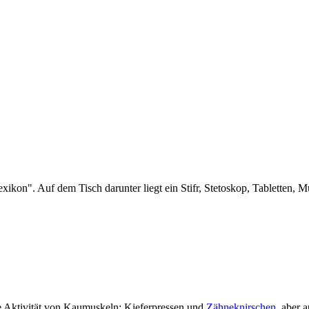
e Aktivität von Kaumuskeln: Kieferpressen und
Zähneknirschen
, aber 