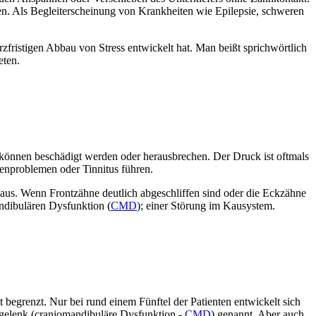
en. Als Begleiterscheinung von Krankheiten wie Epilepsie, schweren
zfristigen Abbau von Stress entwickelt hat. Man beißt sprichwörtlich
eten.
können beschädigt werden oder herausbrechen. Der Druck ist oftmals
enproblemen oder Tinnitus führen.
aus. Wenn Frontzähne deutlich abgeschliffen sind oder die Eckzähne
ndibulären Dysfunktion (
CMD
); einer Störung im Kausystem.
 begrenzt. Nur bei rund einem Fünftel der Patienten entwickelt sich
rgelenk (craniomandibuläre Dysfunktion -
CMD
) genannt. Aber auch