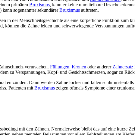
 einem primären
Bruxismus
, kann er keine unmittelbare Ursache erkenn
e) kann sogenannter sekundärer
Bruxismus
auftreten.
en in der Menschheitsgeschichte als eine körperliche Funktion zum kur
d, können die Zähne leiden und schwerwiegende Verspannungen auftr
Zahnschmelz verursachen.
Füllungen
,
Kronen
oder anderer
Zahnersatz
erdem zu Verspannungen, Kopf- und Gesichtsschmerzen, sogar zu Rück
rat entzünden. Dann werden Zähne locker und fallen schlimmstenfalls 
iss. Patienten mit
Bruxismus
zeigen oftmals Symptome einer cranioma
sbedingt mit den Zähnen. Normalerweise bleibt das auf eine kurze Zeit
werden neben mentalen Belastungen vor allem Fehlstellungen am Kiefe